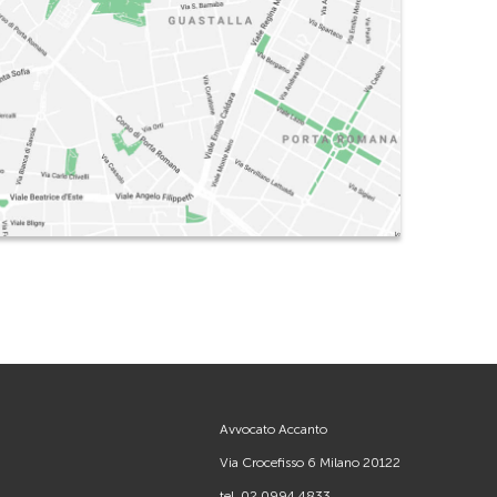
Avvocato Accanto
Via Crocefisso 6 Milano 20122
tel.
02 0994 4833